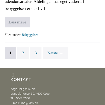
udendørsarealer. Afdelingen har eget vaskeri. I
bebyggelsen er der […]
Læs mere
Filed under:
Bebyggelser
1
2
3
Næste →
KONTAKT
Køge Boligselskab
Langelandsvej 32, 4600 Køge
Tlf.: 5663 7500
E-mail: kbs@kbs.dk